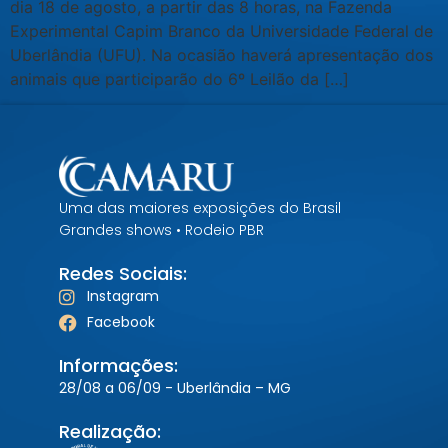
dia 18 de agosto, a partir das 8 horas, na Fazenda
Experimental Capim Branco da Universidade Federal de
Uberlândia (UFU). Na ocasião haverá apresentação dos
animais que participarão do 6º Leilão da […]
Uma das maiores exposições do Brasil
Grandes shows • Rodeio PBR
Redes Sociais:
Instagram
Facebook
Informações:
28/08 a 06/09 - Uberlândia – MG
Realização: