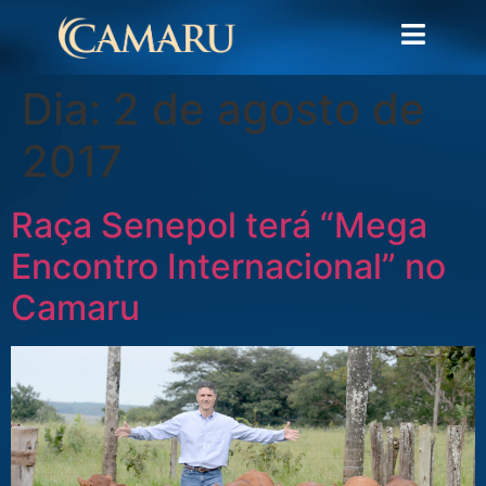
Dia:
2 de agosto de
2017
Raça Senepol terá “Mega
Encontro Internacional” no
Camaru