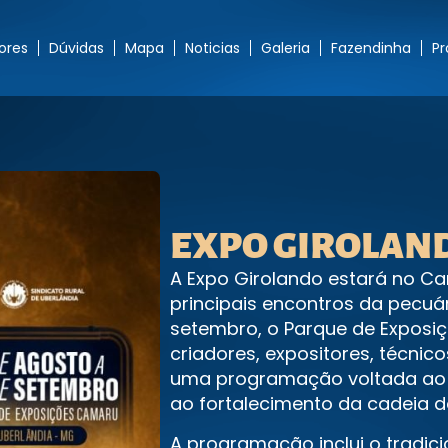
ores
Dúvidas
Mapa
Noticias
Galeria
Fazendinha
P
EXPO GIROLAN
A Expo Girolando estará no 
principais encontros da pecuári
setembro, o Parque de Exposi
criadores, expositores, técni
uma programação voltada ao 
ao fortalecimento da cadeia do
A programação inclui o tradicio