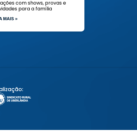
rações com shows, provas e
vidades para a família
A MAIS »
alização: