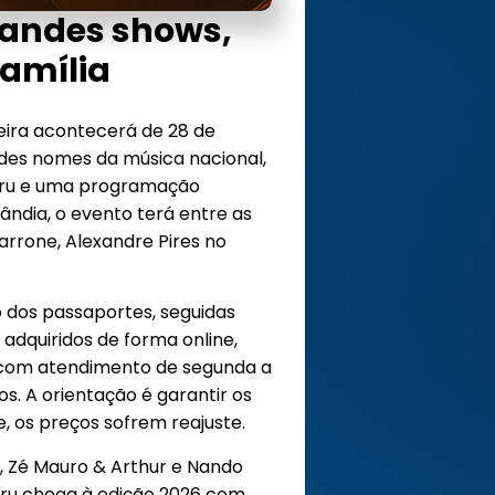
andes shows,
família
eira acontecerá de 28 de
des nomes da música nacional,
maru e uma programação
ândia, o evento terá entre as
arrone, Alexandre Pires no
 dos passaportes, seguidas
 adquiridos de forma online,
l, com atendimento de segunda a
s. A orientação é garantir os
e, os preços sofrem reajuste.
 Zé Mauro & Arthur e Nando
aru chega à edição 2026 com