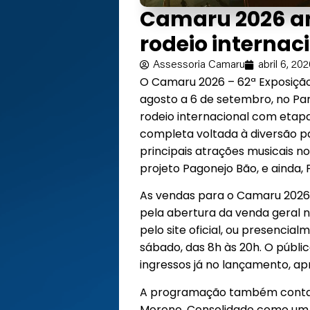
Camaru 2026 a
rodeio internac
Assessoria Camaru
abril 6, 20
O Camaru 2026 – 62ª Exposição
agosto a 6 de setembro, no P
rodeio internacional com eta
completa voltada à diversão par
principais atrações musicais n
projeto Pagonejo Bão, e ainda, 
As vendas para o Camaru 2026 
pela abertura da venda geral no
pelo site oficial, ou presenci
sábado, das 8h às 20h. O públi
ingressos já no lançamento, apr
A programação também contará
Moreno. Consolidado como um d