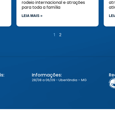
rodeio internacional e atrações
at
para toda a família
ati
LEIA MAIS »
LEI
1
2
s:
Informações:
Re
28/08 a 06/09 - Uberlândia – MG