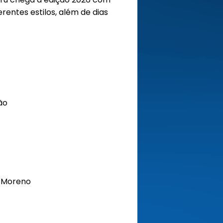
entes estilos, além de dias
ão
o Moreno