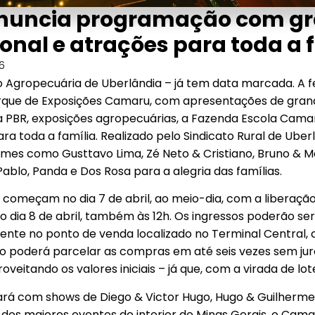
nuncia programação com gr
ional e atrações para toda a 
26
 Agropecuária de Uberlândia – já tem data marcada. A f
arque de Exposições Camaru, com apresentações de gran
pa PBR, exposições agropecuárias, a Fazenda Escola Ca
a toda a família. Realizado pelo Sindicato Rural de Uberl
omes como Gusttavo Lima, Zé Neto & Cristiano, Bruno & M
Pablo, Panda e Dos Rosa para a alegria das famílias.
começam no dia 7 de abril, ao meio-dia, com a liberação
 dia 8 de abril, também às 12h. Os ingressos poderão ser
almente no ponto de venda localizado no Terminal Centra
co poderá parcelar as compras em até seis vezes sem juro
oveitando os valores iniciais – já que, com a virada de lot
 com shows de Diego & Victor Hugo, Hugo & Guilherme,
os maiores eventos do interior de Minas Gerais, o Cam