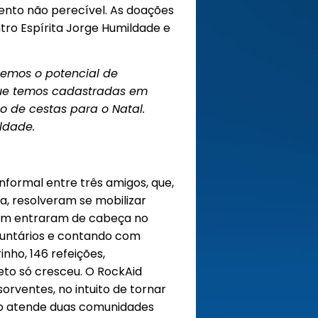
mento não perecível. As doações
ntro Espírita Jorge Humildade e
temos o potencial de
 que temos cadastradas em
o de cestas para o Natal.
ildade.
nformal entre três amigos, que,
a, resolveram se mobilizar
bém entraram de cabeça no
oluntários e contando com
nho, 146 refeições,
to só cresceu. O RockAid
sorventes, no intuito de tornar
eto atende duas comunidades