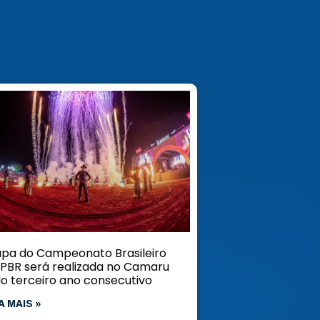
apa do Campeonato Brasileiro
 PBR será realizada no Camaru
lo terceiro ano consecutivo
A MAIS »