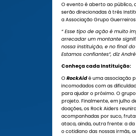
O evento é aberto ao público, 
serão direcionadas à três Insti
a Associação Grupo Guerreiros
“ Esse tipo de ação é muito i
arrecadar um montante signif
nossa instituição, e no final
Estamos confiantes”, diz André
Conheça cada Instituição:
O
RockAid
é uma associação pr
incomodados com as dificuldade
para ajudar o próximo. O grup
projeto. Finalmente, em julho 
doações, os Rock Aiders reunir
acompanhadas por suco, frutas
ataca, ainda, outra frente: a d
o cotidiano das nossas irmãs,