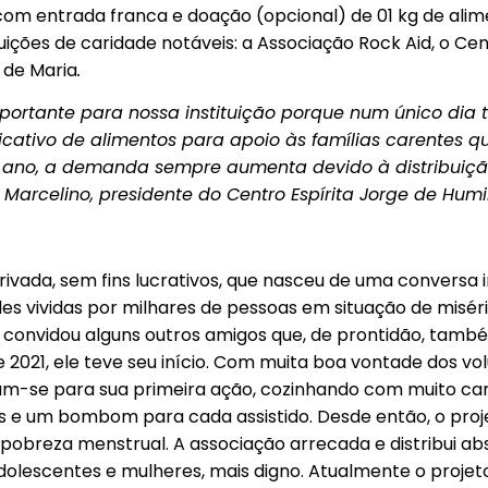
com entrada franca e doação (opcional) de 01 kg de ali
tuições de caridade notáveis: a Associação Rock Aid, o Ce
 de Maria
.
mportante para nossa instituição porque num único dia 
icativo de alimentos para apoio às famílias carentes
 do ano, a demanda sempre aumenta devido à distribuiçã
 Marcelino, presidente do Centro Espírita Jorge de Hum
ivada, sem fins lucrativos, que nasceu de uma conversa i
s vividas por milhares de pessoas em situação de miséri
o convidou alguns outros amigos que, de prontidão, tam
de 2021, ele teve seu início. Com muita boa vontade dos v
am-se para sua primeira ação, cozinhando com muito cari
 e um bombom para cada assistido. Desde então, o proje
a pobreza menstrual. A associação arrecada e distribui ab
 adolescentes e mulheres, mais digno. Atualmente o proj