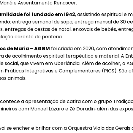
 Maná e Assentamento Renascer.
Humildade foi fundado em 1942
, assistindo espiritual 
endo: entrega semanal de sopa, entrega mensal de 30 ces
as, entregas de cestas de natal, enxovais de bebês, entre
lação carente de periferia.
ros de Maria – AGGM
foi criada em 2020, com atendimento
a de acolhimento espiritual terapêutico e material. A E
ade social, que vivem em Uberlândia. Além de acolher, a 
om Práticas Integrativas e Complementares (PICS). São o
aos animais.
 acontece a apresentação de catira com o grupo Tradiçã
eiros com Manoel Lázaro e Zé Doradin, além das exposi
o vai se encher e brilhar com a Orquestra Viola das Gerai