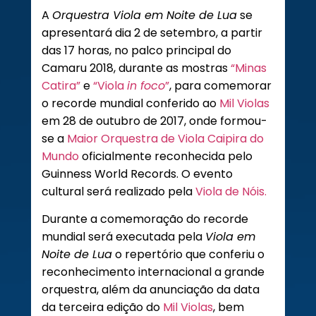
A
Orquestra Viola em Noite de Lua
se
apresentará dia 2 de setembro, a partir
das 17 horas, no palco principal do
Camaru 2018, durante as mostras
“Minas
Catira”
e
“Viola
in foco
”
, para comemorar
o recorde mundial conferido ao
Mil Violas
em 28 de outubro de 2017, onde formou-
se a
Maior Orquestra de Viola Caipira do
Mundo
oficialmente reconhecida pelo
Guinness World Records. O evento
cultural será realizado pela
Viola de Nóis.
Durante a comemoração do recorde
mundial será executada pela
Viola em
Noite de Lua
o repertório que conferiu o
reconhecimento internacional a grande
orquestra, além da anunciação da data
da terceira edição do
Mil Violas
, bem