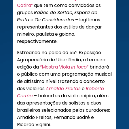
Catira”
que tem como convidados os
grupos
Raízes do Sertão
,
Espora de
Prata
e
Os Considerados
– legítimos
representantes dos estilos de dançar
mineiro, paulista e goiano,
respectivamente.
Estreando no palco da 55ª Exposição
Agropecuária de Uberlândia, a terceira
edição da
“Mostra Viola
in foco
”
brindará
o público com uma programação musical
de altíssimo nível trazendo o concerto
dos violeiros
Arnaldo Freitas
e
Roberto
Corrêa
– baluartes da viola caipira, além
das apresentações de solistas e duos
brasileiros selecionados pelos curadores:
Arnaldo Freitas, Fernando Sodré e
Ricardo Vignini.