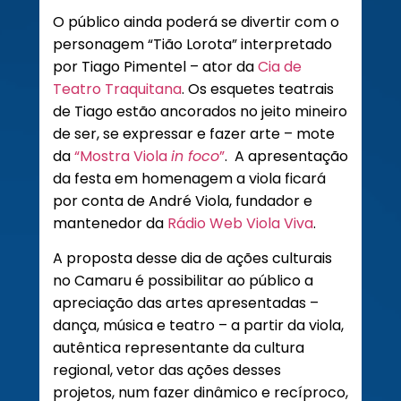
O público ainda poderá se divertir com o
personagem “Tião Lorota” interpretado
por Tiago Pimentel – ator da
Cia de
Teatro Traquitana
. Os esquetes teatrais
de Tiago estão ancorados no jeito mineiro
de ser, se expressar e fazer arte – mote
da
“Mostra Viola
in foco
”
. A apresentação
da festa em homenagem a viola ficará
por conta de André Viola, fundador e
mantenedor da
Rádio Web Viola Viva
.
A proposta desse dia de ações culturais
no Camaru é possibilitar ao público a
apreciação das artes apresentadas –
dança, música e teatro – a partir da viola,
autêntica representante da cultura
regional, vetor das ações desses
projetos, num fazer dinâmico e recíproco,