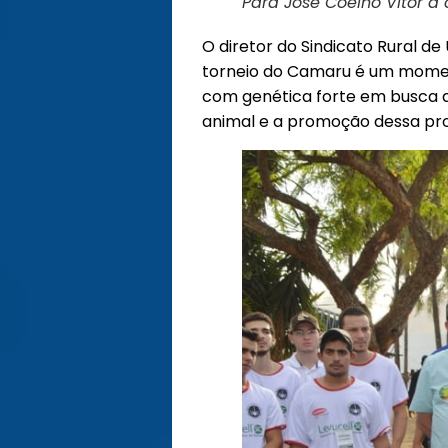
Para José Coelho Vitor a
O diretor do Sindicato Rural d
torneio do Camaru é um moment
com genética forte em busca da
animal e a promoção dessa prop