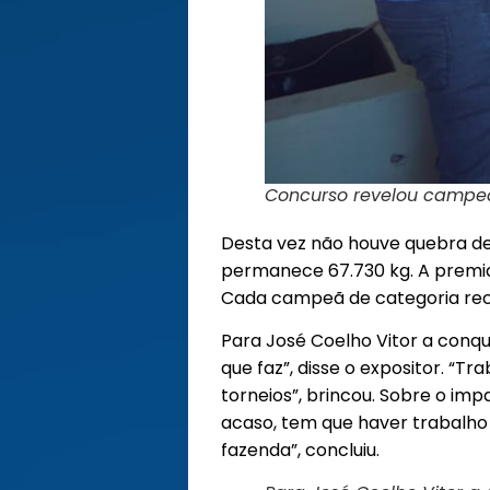
Concurso revelou campeã
Desta vez não houve quebra de 
permanece 67.730 kg. A premia
Cada campeã de categoria receb
Para José Coelho Vitor a conqu
que faz”, disse o expositor. “
torneios”, brincou. Sobre o imp
acaso, tem que haver trabalho
fazenda”, concluiu.